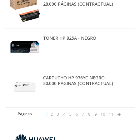
28.000 PÁGINAS (CONTRACTUAL)
TONER HP 825A - NEGRO
CARTUCHO HP 976YC NEGRO -
20.000 PÁGINAS (CONTRACTUAL)
Paginas:
1
2
3
4
5
6
7
8
9
10
11