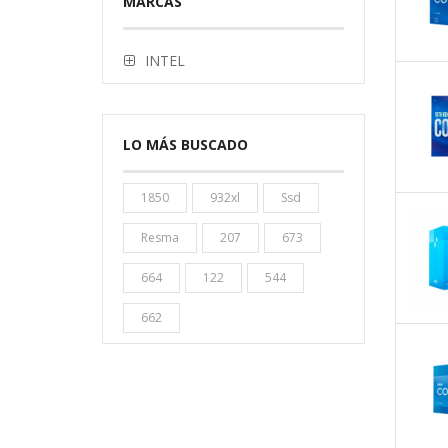
MARCAS
INTEL
LO MÁS BUSCADO
1850
932xl
Ssd
Resma
207
673
664
122
544
662