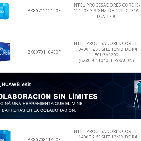
INTEL PROCESADORES CORE I3-
BX8071512100F
12100F 3,3 GHZ DE 4 NÚCLEOS
LGA 1700
INTEL PROCESADORES CORE I5-
10400F 2.90GHZ 12MB DDR4
BX8070110400F
FCLGA1200
(BX8070110400F~99A00N)
INTEL PROCESADORES CORE I5-
11400F 2.60GHZ 12MB DDR4
BX8070811400F