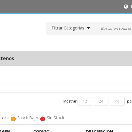
Filtrar Categorias
ctenos
Mostrar
por
12
24
48
Stock
Stock Bajo
Sin Stock
AGEN
CODIGO
DESCRIPCION